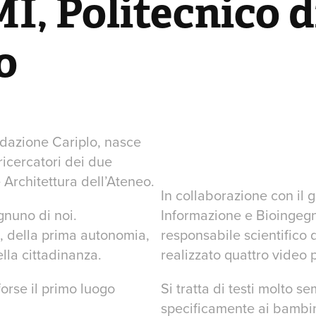
, Politecnico di
o
ndazione Cariplo, nasce
 ricercatori dei due
 Architettura dell’Ateneo.
In collaborazione con il 
gnuno di noi.
Informazione e Bioingegne
, della prima autonomia,
responsabile scientifi
lla cittadinanza.
realizzato quattro video p
forse il primo luogo
Si tratta di testi molto se
specificamente ai bambini 