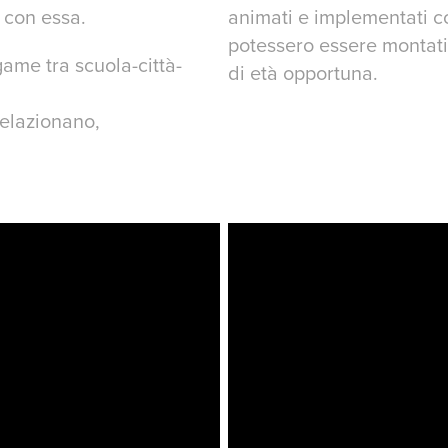
 con essa.
animati e implementati c
potessero essere montati 
me tra scuola-città-
di età opportuna.
 relazionano,