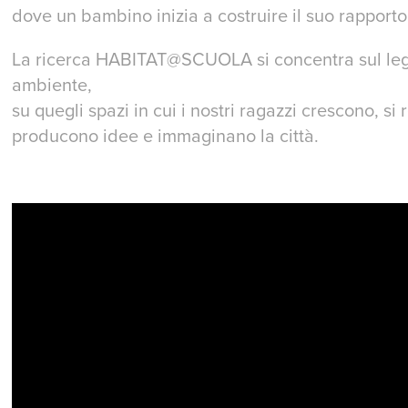
dove un bambino inizia a costruire il suo rapporto
La ricerca HABITAT@SCUOLA si concentra sul lega
ambiente,
su quegli spazi in cui i nostri ragazzi crescono, si
producono idee e immaginano la città.