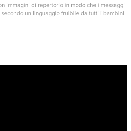
on immagini di repertorio in modo che i messaggi
secondo un linguaggio fruibile da tutti i bambini