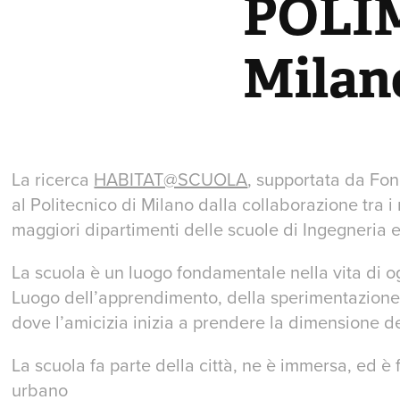
POLIMI
Milan
La ricerca
HABITAT@SCUOLA
, supportata da Fo
al Politecnico di Milano dalla collaborazione tra i
maggiori dipartimenti delle scuole di Ingegneria e
La scuola è un luogo fondamentale nella vita di o
Luogo dell’apprendimento, della sperimentazione
dove l’amicizia inizia a prendere la dimensione de
La scuola fa parte della città, ne è immersa, ed è 
urbano