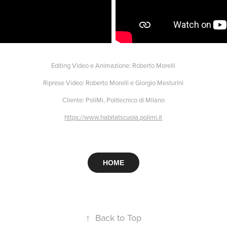
Editing Video e Animazione: Roberto Morelli
Riprese Video: Roberto Morelli e Giorgio Mesturini
Cliente: PoliMi, Politecnico di Milano
https://www.habitatscuola.polimi.it
HOME
↑
Back to Top