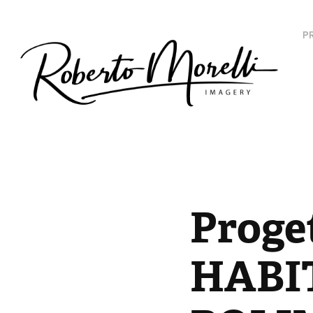
P
Proget
HABI