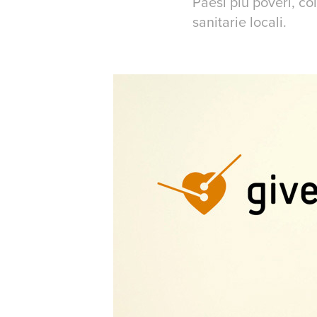
Paesi più poveri, co
sanitarie locali.