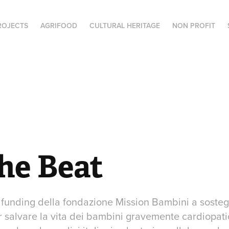
ROJECTS
AGRIFOOD
CULTURAL HERITAGE
NON PROFIT
he Beat
unding della fondazione Mission Bambini a soste
r salvare la vita dei bambini gravemente cardiopati