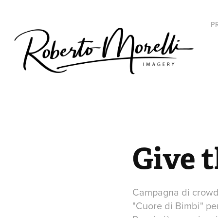
P
Give t
Campagna di crowdf
"Cuore di Bimbi" pe